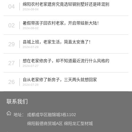
绵阳农村老家建房究竟选轻钢别墅好还是砖混别
04
2024-08-04
暑假带孩子回农村老家，开启带娃新大陆！
02
2024-08-02
县城上班，老家生活，简直太安逸了！
29
2024-07-29
想在老家修房子，却不知道最近流行什么风格的
27
2024-07-27
自从老家修了新房子，三天两头就想回家
26
2024-07-26
联系我们
地址：
成都成华区融锦城3栋1102
绵阳毅德商贸城A区 绵阳龙汇型材城